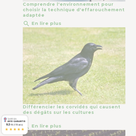
Comprendre l'environnement pour
choisir la technique d'effarouchement
adaptée
search
En lire plus
Différencier les corvidés qui causent
des dégâts sur les cultures
9.2
search
/10 (170 avis)
En lire plus
★★★★★