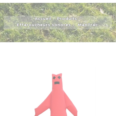
Accueil
Produits
Effaroucheurs sonores
ManTrac