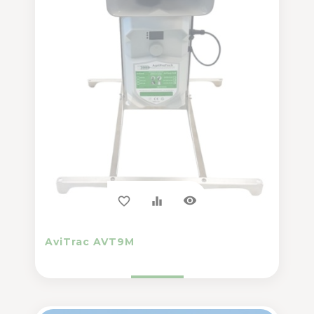
visibility
favorite_border
equalizer
AviTrac AVT9M