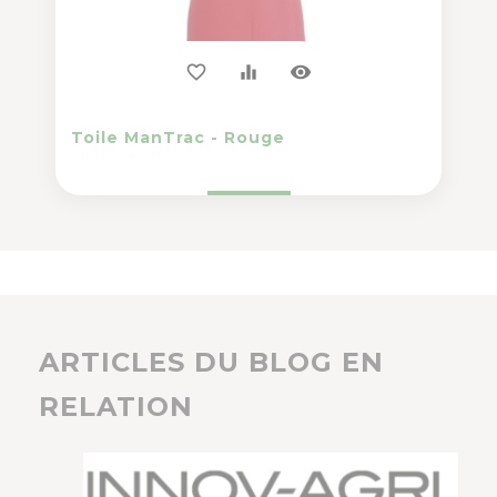
visibility
favorite_border
equalizer
Toile ManTrac - Rouge
ARTICLES DU BLOG EN
RELATION