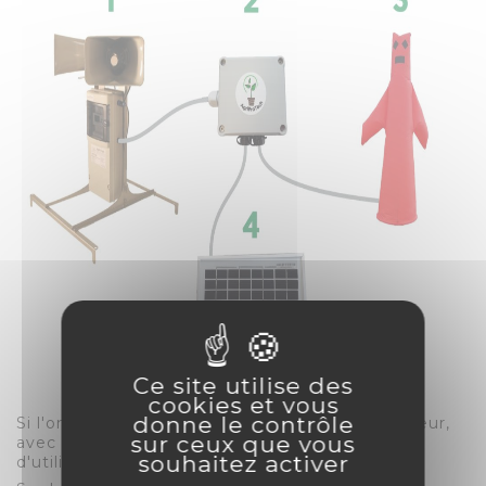
Ce site utilise des
cookies et vous
donne le contrôle
Si l'on veut laisser le système branché sur secteur,
sur ceux que vous
avec l'
alimentation secteur
, il est possible
souhaitez activer
d'utiliser le même boîtier.