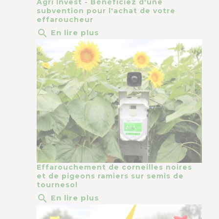
Agri Invest - Bénéficiez d'une
subvention pour l'achat de votre
effaroucheur
search
En lire plus
Effarouchement de corneilles noires
et de pigeons ramiers sur semis de
tournesol
search
En lire plus