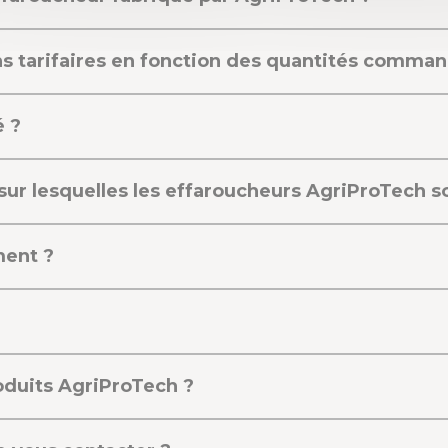
ons tarifaires en fonction des quantités comma
é ?
sur lesquelles les effaroucheurs AgriProTech so
ment ?
roduits AgriProTech ?