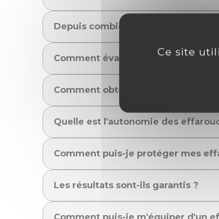
Depuis combien de temps testez-vo
Ce site uti
Comment évaluez-vous l'efficacité 
Comment obtenir les meilleurs résu
Quelle est l'autonomie des effaro
Comment puis-je protéger mes effa
Les résultats sont-ils garantis ?
Comment puis-je m'équiper d'un ef