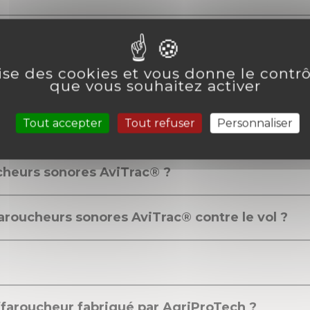
us votre produit ?
lise des cookies et vous donne le contr
?
que vous souhaitez activer
Tout accepter
Tout refuser
Personnaliser
ltats grâce à l'effarouchement sonore ?
ucheurs sonores
AviTrac
® ?
roucheurs sonores AviTrac® contre le vol ?
faroucheur fabriqué par AgriProTech ?