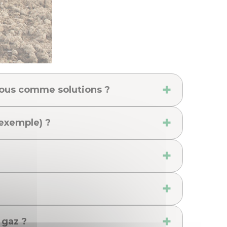
vous comme solutions ?
 exemple) ?
 gaz ?