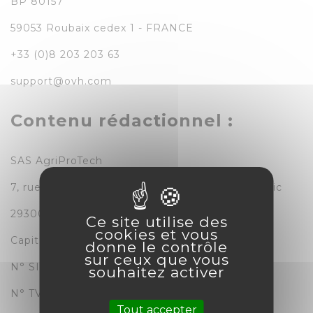
BP 80157
59053 Roubaix cedex 1 - FRANCE
+33 (0)8 203 203 63
support@ovh.com
Contenu rédactionnel :
SAS AgriProTech
7, rue Ernest Tibulle - ZA de la Villeneuve Braouic
29300 QUIMPERLE - FRANCE
Ce site utilise des
cookies et vous
Capital social de 50 000€
donne le contrôle
sur ceux que vous
N° SIREN 814 365 557 RCS Quimper
souhaitez activer
N° TVA Intracommunautaire : FR72 814 365 557
Tout accepter