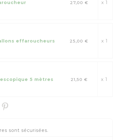
x 1
aroucheur
27,00 €
x 1
allons effaroucheurs
25,00 €
x 1
lescopique 5 mètres
21,50 €
es sont sécurisées.