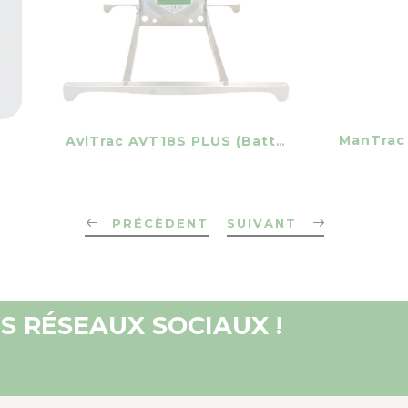
favorite_
visibility
favorite_border
equalizer
ManTrac
AviTrac AVT18S PLUS (batterie Lithium)
PRÉCÈDENT
SUIVANT
S RÉSEAUX SOCIAUX !