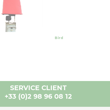
visibility
visibility
border
equalizer
favorite_border
equalizer
BirdTrac BT9M
SERVICE CLIENT
+33 (0)2 98 96 08 12