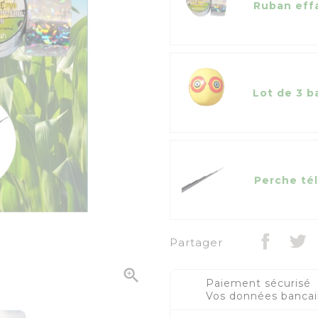
Ruban eff
Lot de 3 b
Perche té
Partager

Paiement sécurisé
Vos données bancair