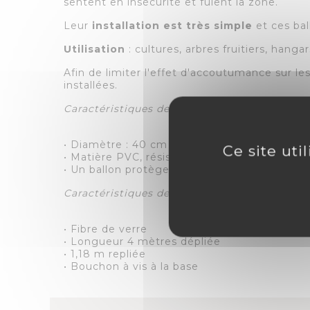
sentent en insécurité et fuient la zone.
Leur
installation est très simple
et ces ba
Utilisation
: cultures, arbres fruitiers, hangar
Afin de limiter l'effet d'accoutumance sur les
installées.
Caractéristiques des 3 ballons effaroucheurs:
• Diamètre : 40 cm
Ce site uti
• Matière PVC, résistance aux UV.
• Un ballon protège une zone de
500 m2
.
Caractéristiques de la perche télescopique :
• Fibre de verre
• Longueur 4 mètres dépliée
• 1,18 m repliée
• Bouchon à vis à la base