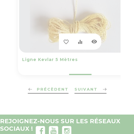
visibility
favorite_border
equalizer
Ligne Kevlar 5 Mètres
PRÉCÈDENT
SUIVANT
REJOIGNEZ-NOUS SUR LES RÉSEAUX
SOCIAUX !