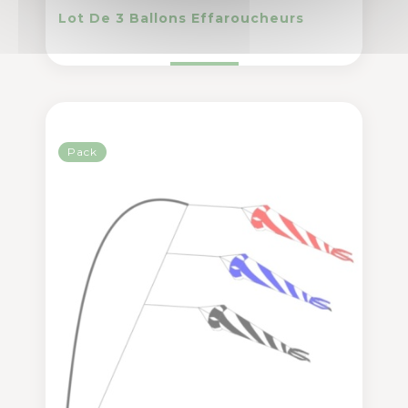
Lot De 3 Ballons Effaroucheurs
Pack