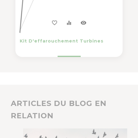
visibility
favorite_border
equalizer
Kit D'effarouchement Turbines
ARTICLES DU BLOG EN
RELATION