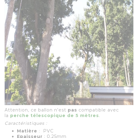
Attention, ce ballon n'est
pas
compatible avec
la
perche télescopique de 5 mètres
.
Caractéristiques :
Matière
: PVC
Epaisseur
: 0.25mm