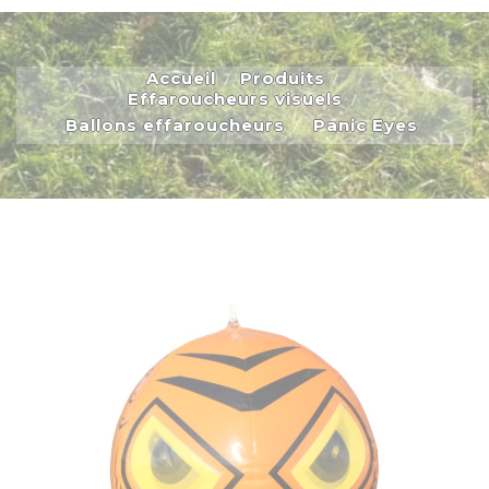
Accueil
Produits
Effaroucheurs visuels
Ballons effaroucheurs
Panic Eyes