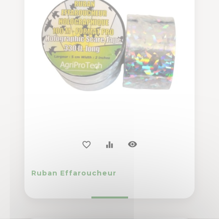
visibility
favorite_border
equalizer
Ruban Effaroucheur