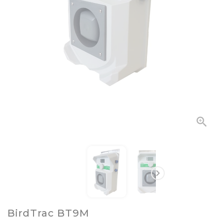


BirdTrac BT9M