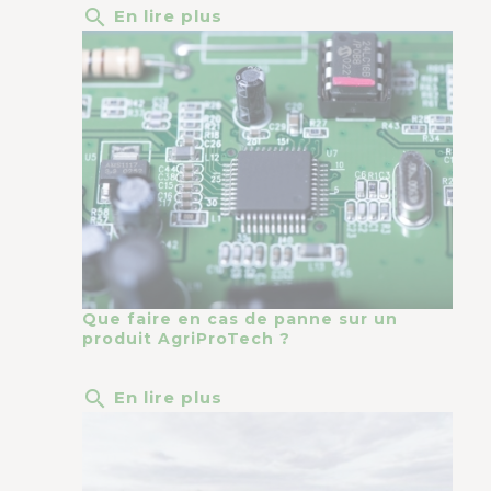
search
En lire plus
Que faire en cas de panne sur un
produit AgriProTech ?
search
En lire plus