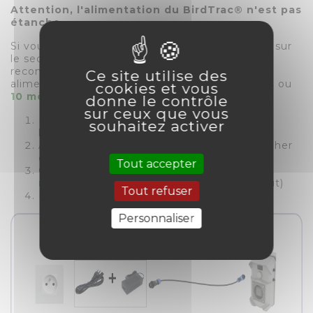
Attention, l'alimentation du BirdTrac® n'est pas
étanche.
Si vous souhaitez laisser votre appareil branché sur
le secteur et en extérieur, nous vous
recommandons de relier l'appareil à son
Ce site utilise des
alimentation par un câble étanche de
5 mètres
ou
cookies et vous
10 mètres
.
donne le contrôle
sur ceux que vous
Prise secteur (en intérieur, à l'abri de
souhaitez activer
l'humidité)
Alimentation secteur non étanche, à brancher
en intérieur, à l'abri de l'humidité
Tout accepter
Câble étanche
5 mètres
ou
10
mètres
(possibilité de les relier bout à bout)
Tout refuser
BirdTrac®
Personnaliser