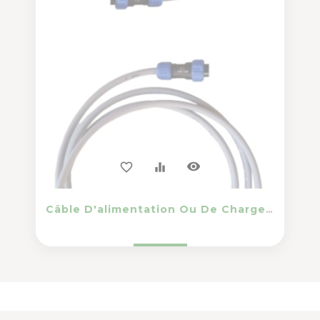
visibility
favorite_border
equalizer
Câble D'alimentation Ou De Charge 10 Mètres