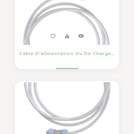
visibility
favorite_border
equalizer
Câble D'alimentation Ou De Charge 5 Mètres