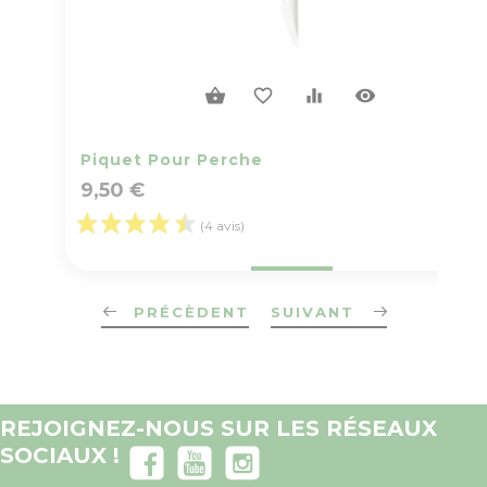
visibility
shopping_basket
favorite_border
equalizer
Piquet Pour Perche
9,50 €
(4 avis)
Prix
PRÉCÈDENT
SUIVANT
REJOIGNEZ-NOUS SUR LES RÉSEAUX
SOCIAUX !