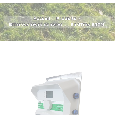
Accueil
Produits
Effaroucheurs sonores
BirdTrac BT9M