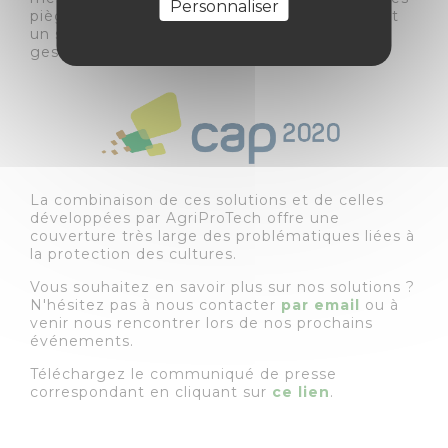
Personnaliser
pièges connectés CapTrap®, Cap 2020 permet
un suivi automatisé, en temps réel et une
gestion efficace de ces enjeux.
La combinaison de ces solutions et de celles
développées par AgriProTech offre une
couverture très large des problématiques liées à
la protection des cultures.
Vous souhaitez en savoir plus sur nos solutions ?
N'hésitez pas à nous contacter
par email
ou à
venir nous rencontrer lors de nos prochains
événements.
Téléchargez le communiqué de presse
correspondant en cliquant sur
ce lien
.