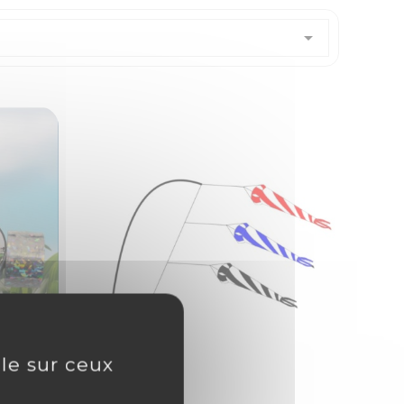

ôle sur ceux