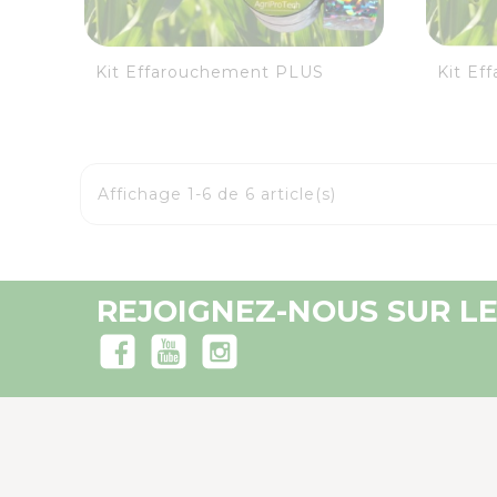
visibility
favorite_border
equalizer
Kit Effarouchement PLUS
Kit Ef
Affichage 1-6 de 6 article(s)
REJOIGNEZ-NOUS SUR LE