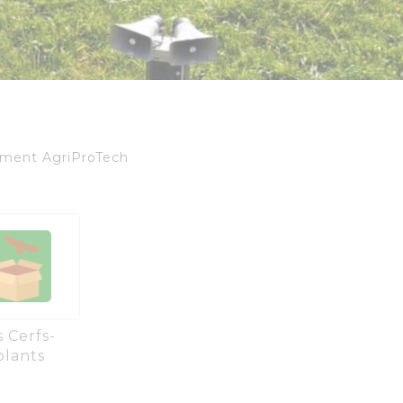
hement AgriProTech
s Cerfs-
olants