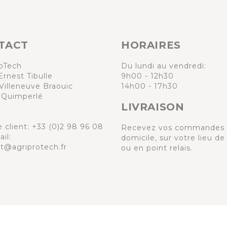
TACT
HORAIRES
oTech
Du lundi au vendredi:
Ernest Tibulle
9h00 - 12h30
Villeneuve Braouic
14h00 - 17h30
 Quimperlé
LIVRAISON
e client:
+33 (0)2 98 96 08
Recevez vos commandes 
il:
domicile, sur votre lieu de 
t@agriprotech.fr
ou en point relais.
Marchand approuvé par la Société des Avis Gar