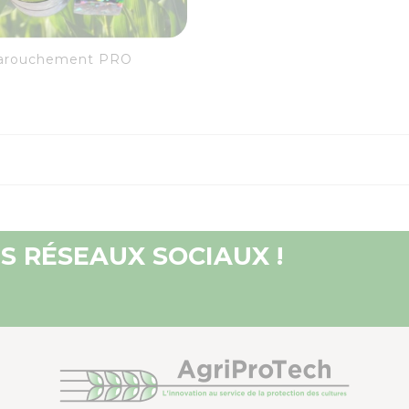
visibility
favorite_border
equalizer
farouchement PRO
S RÉSEAUX SOCIAUX !