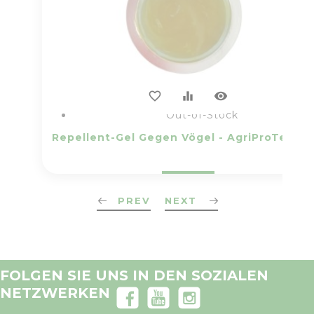
visibility
favorite_border
equalizer
Out-of-Stock
Repell
PREV
NEXT
FOLGEN SIE UNS IN DEN SOZIALEN
NETZWERKEN