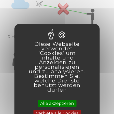
Richten Sie den Laser niemals auf Personen.
Diese Webseite
verwendet
'Cookies' um
Inhalte und
Anzeigen zu
personalisieren
und zu analysieren.
Bestimmen Sie,
welche Dienste
benutzt werden
dürfen
WAS IST DER
Alle akzeptieren
VORTEIL DIESER
Verbiete alle Cookies