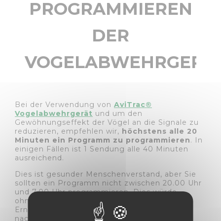
PROGRAMMIEREN
DER
VOGELABWEHRGERÄ
Bei der Verwendung von
AviTrac®
Vogelabwehrgerät
und um den
Gewöhnungseffekt der Vögel an die Signale zu
reduzieren, empfehlen wir,
höchstens alle 20
Minuten ein Programm zu programmieren
. In
einigen Fällen ist 1 Sendung alle 40 Minuten
ausreichend.
Dies ist gesunder Menschenverstand, aber Sie
sollten ein Programm nicht zwischen 20.00 Uhr
und 7.00 Uhr programmieren. Dies würde
ohnehin wenig nützen, da die Vögel, die
Ernteschäden verursachen, tagaktiv sind und
nachts nicht ernähren.