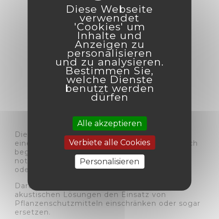
Diese Webseite
verwendet
'Cookies' um
Inhalte und
5 - MENSCHEN IN
Anzeigen zu
personalisieren
und zu analysieren.
DER UMGEBUNG
Bestimmen Sie,
welche Dienste
benutzt werden
WARNEN
dürfen
Alle akzeptieren
Die Aussaatzeit, in der die meisten Anwender
Verbiete alle Cookies
einen akustischen Schreck auslösen, ist zeitlich
begrenzt. In den meisten Fällen ist es nicht
notwendig, eine Schutztechnik für mehr als 3
Personalisieren
oder 4 Wochen zu verwenden.
Darüber hinaus kann der Einsatz von
akustischen Lösungen den Einsatz von
Pflanzenschutzmitteln einschränken oder sogar
ersetzen.