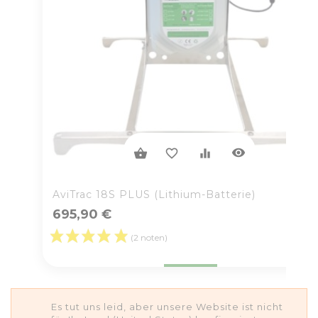
visibility
shopping_basket
favorite_border
equalizer
AviTrac 18S PLUS (Lithium-Batterie)
695,90 €
(2 noten)
Preis
Es tut uns leid, aber unsere Website ist nicht