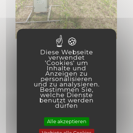
Guillaume L.
Diese Webseite
verwendet
'Cookies' um
I have been using this
Inhalte und
Anzeigen zu
AviTrac 18S PLUS for 3
personalisieren
seasons now and I am more
und zu analysieren.
Bestimmen Sie,
than satisfied!
welche Dienste
I suffered at my installation
benutzt werden
dürfen
the destruction of 3
hectares of corn because of
Alle akzeptieren
crows, since this purchase
no more problem!