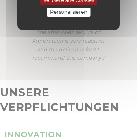
Verbiete alle Cookies
I am also a user of many
Personalisieren
FlyTrac kites which are very
effective too!
The after sales service of
Agriprotech is very reactive,
and the deliveries fast! I
recommend this company !
UNSERE
VERPFLICHTUNGEN
INNOVATION