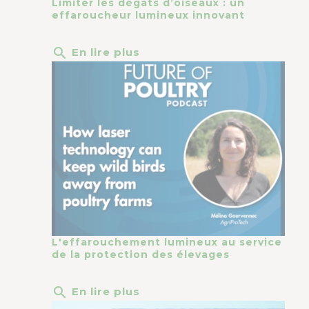
Limiter les dégâts d’oiseaux : un
effaroucheur lumineux innovant
search
En lire plus
L'effarouchement lumineux au service
de la protection des élevages
search
En lire plus