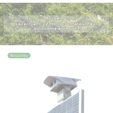
Accueil
LazerTrac® LZT1000 - Effaroucheur
autonome et intuitif
Nouveau