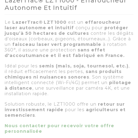
LazerTrac® LZT1000 - Effaroucheur
Autonome Et Intuitif
Le
LazerTrac® LZT1000
est un
effaroucheur
laser autonome et intuitif
conçu pour
protéger
jusqu’à 50 hectares de cultures
contre les dégâts
d'oiseaux (corbeaux, pigeons, étourneaux…). Grâce à
un
faisceau laser vert programmable
à rotation
360°, il assure une protection
sans effet
d'accoutumance et il est fabriqué en France.
Idéal pour les
semis (maïs, soja, tournesol, etc.)
,
il réduit efficacement les pertes,
sans produits
chimiques ni nuisances sonores
. Son système
intelligent connecté (Wi-Fi/4G) permet un
pilotage
à distance
, une surveillance par caméra 4K, et une
installation rapide.
Solution robuste, le LZT1000 offre un
retour sur
investissement rapide
pour les
agriculteurs et
semenciers
.
Nous contacter pour recevoir votre offre
personnalisée