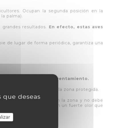
icultores. Ocupan la segunda posición en la
 la palma).
n grandes resultados.
En efecto, estas aves
ie de lugar de forma periódica, garantiza una
rsas soluciones de ahuyentamiento.
que las obliga a abandonar la zona protegida.
as que deseas
alomas
(debe cubrirse bien la zona y no debe
. Estas últimas desprenden un fuerte olor que
lizar