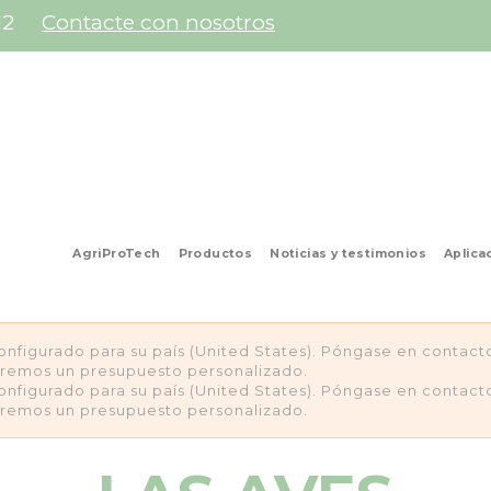
12
Contacte con nosotros
AgriProTech
Productos
Noticias y testimonios
Aplica
configurado para su país (United States). Póngase en contac
aremos un presupuesto personalizado.
configurado para su país (United States). Póngase en contac
aremos un presupuesto personalizado.