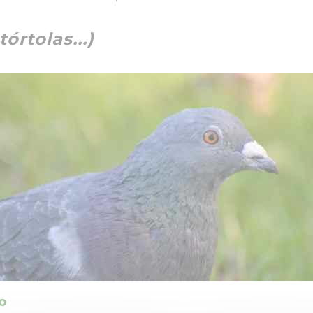
órtolas...)
o