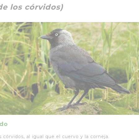
 de los córvidos)
ado
s córvidos, al igual que el cuervo y la corneja.