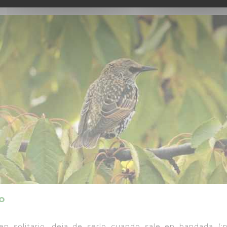
o
n solitario, deja de serlo cuando sale en bandada (¡