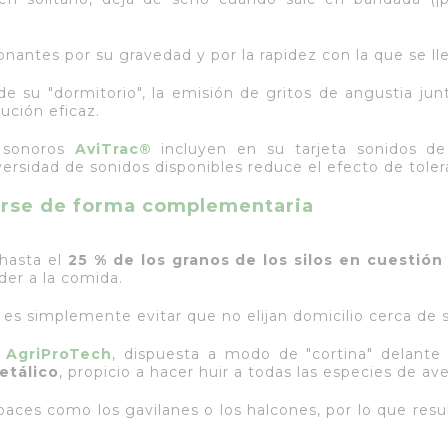
nantes por su gravedad y por la rapidez con la que se ll
e su "dormitorio", la emisión de gritos de angustia ju
lución eficaz.
s sonoros
AviTrac®
incluyen en su tarjeta sonidos de
ersidad de sonidos disponibles reduce el efecto de tolera
arse de forma complementaria
hasta el
25 % de los granos de los silos en cuestión
der a la comida.
, es simplemente evitar que no elijan domicilio cerca de s
a AgriProTech
, dispuesta a modo de "cortina" delante
etálico
, propicio a hacer huir a todas las especies de ave
paces como los gavilanes o los halcones, por lo que resu