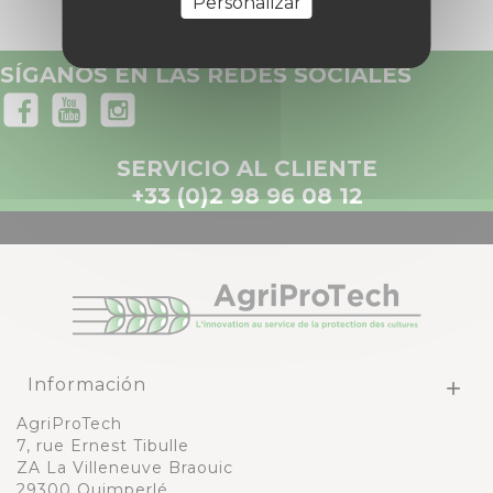
Personalizar
SÍGANOS EN LAS REDES SOCIALES
SERVICIO AL CLIENTE
+33 (0)2 98 96 08 12
Información

AgriProTech
7, rue Ernest Tibulle
ZA La Villeneuve Braouic
29300 Quimperlé