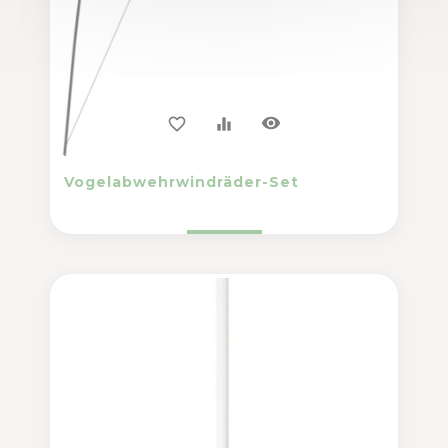
visibility
favorite_border
equalizer
Vogelabwehrwindräder-Set