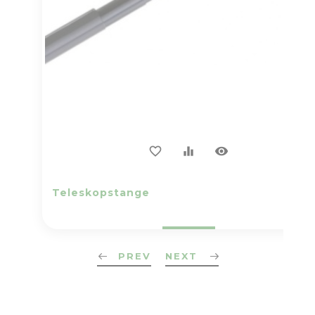
visibility
favorite_border
equalizer
Teleskopstange
PREV
NEXT