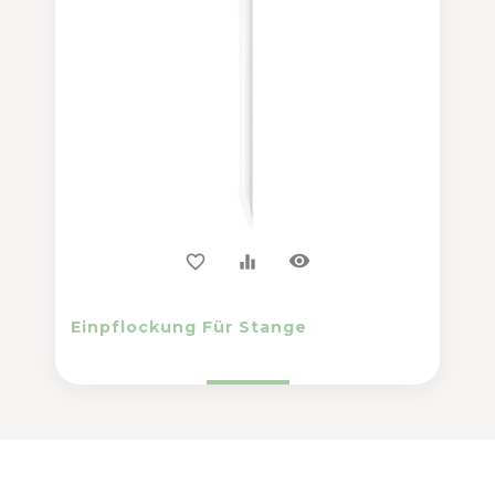
visibility
favorite_border
equalizer
Einpflockung Für Stange