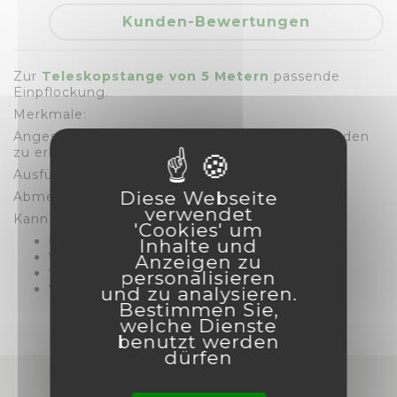
Kunden-Bewertungen
Zur
Teleskopstange von 5 Metern
passende
Einpflockung.
Merkmale:
Angespitztes Ende, um die Verankerung im Boden
zu erleichtern
Ausführung: Fiberglas
Diese Webseite
Abmessungen:Ø 12, 700 mm lang.
verwendet
Kann mit folgenden Sets genutzt werden:
'Cookies' um
Panic Eyes
Inhalte und
Vogelabwehrdrachen ESPANTO
Anzeigen zu
Vogelabwehr-Set PLUS
personalisieren
Vogelabwehrballons-Set
und zu analysieren.
Bestimmen Sie,
welche Dienste
benutzt werden
dürfen