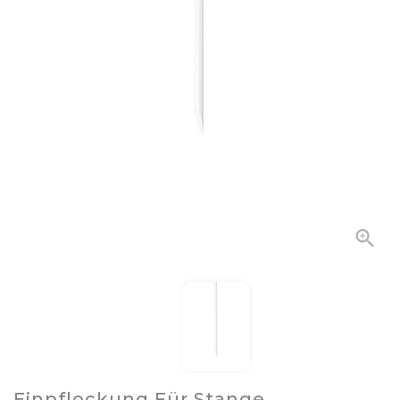

Einpflockung Für Stange