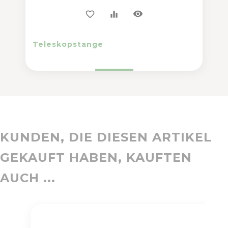
visibility
favorite_border
equalizer
Teleskopstange
KUNDEN, DIE DIESEN ARTIKEL
GEKAUFT HABEN, KAUFTEN
AUCH ...