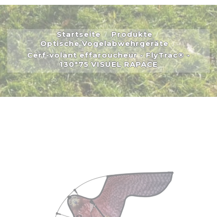
Startseite
Produkte
Optische Vogelabwehrgeräte
Cerf-volant effaroucheur - FlyTrac® -
130*75 VISUEL RAPACE