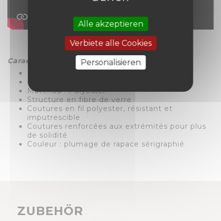
Alle akzeptieren
Verbiete alle Cookies
Caractéristiques :
Personalisieren
Zone protégée : jusqu'à 2 hectares
Envergure : 130 cm - hauteur : 75 cm
Matériau : Polyester
Structure en fibre de verre
Coutures en fil polyester, résistant et
imputrescible
Coutures renforcées aux extrémités pour plus
de solidité
Couleur : plumage de rapace sérigraphié
ZUBEHÖR