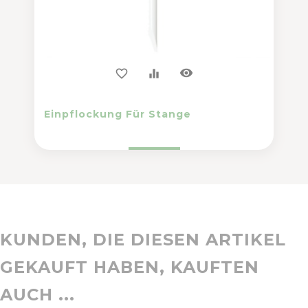
visibility
favorite_border
equalizer
Einpflockung Für Stange
KUNDEN, DIE DIESEN ARTIKEL
GEKAUFT HABEN, KAUFTEN
AUCH ...