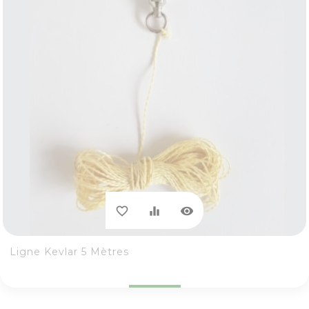
visibility
favorite_border
equalizer
Ligne Kevlar 5 Mètres