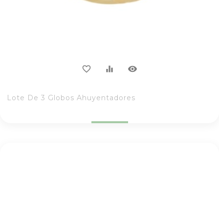
visibility
favorite_border
equalizer
Lote De 3 Globos Ahuyentadores