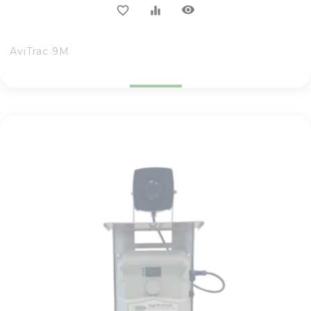
visibility
favorite_border
equalizer
AviTrac 9M