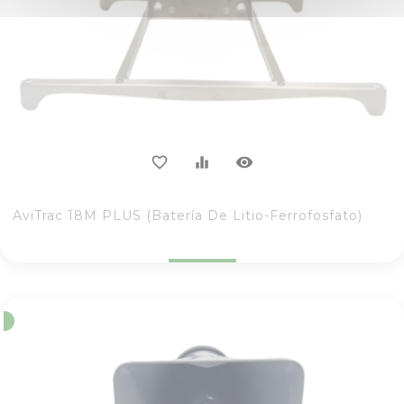
visibility
favorite_border
equalizer
AviTrac 18M PLUS (Batería De Litio-Ferrofosfato)
o