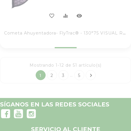
visibility
favorite_border
equalizer
Cometa Ahuyentadora- FlyTrac® - 130*75 VISUAL RAPAZ
Mostrando 1-12 de 51 artículo(s)

…
1
2
3
5
SÍGANOS EN LAS REDES SOCIALES
SERVICIO AL CLIENTE