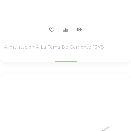
visibility
favorite_border
equalizer
Alimentación A La Toma De Corriente 13V8