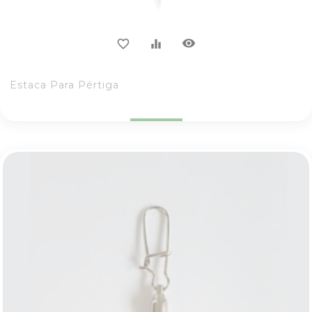
visibility
favorite_border
equalizer
Estaca Para Pértiga