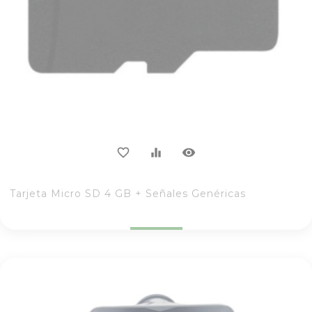
visibility
favorite_border
equalizer
Tarjeta Micro SD 4 GB + Señales Genéricas