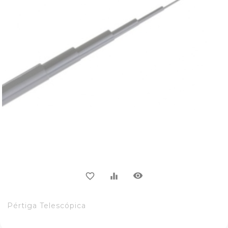
visibility
favorite_border
equalizer
Pértiga Telescópica