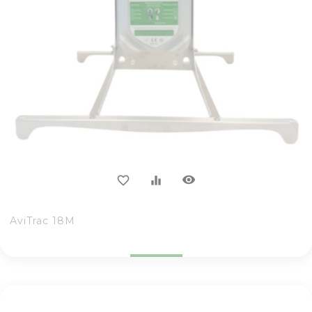
visibility
favorite_border
equalizer
AviTrac 18M