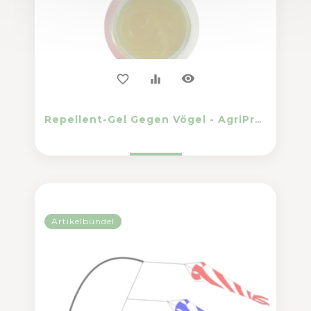
visibility
favorite_border
equalizer
Repellent-Gel Gegen Vögel - AgriProTech - Bird Gel
Artikelbündel