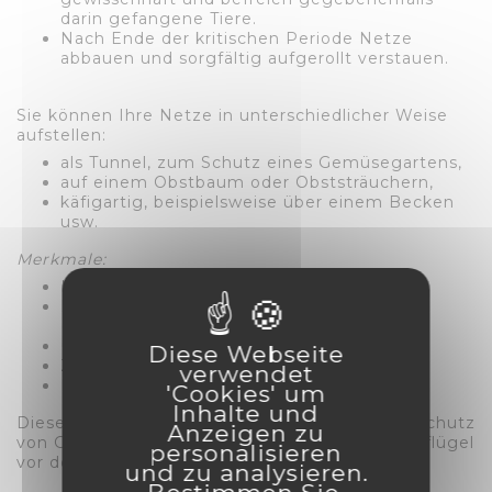
darin gefangene Tiere.
Nach Ende der kritischen Periode Netze
abbauen und sorgfältig aufgerollt verstauen.
Sie können Ihre Netze in unterschiedlicher Weise
aufstellen:
als Tunnel, zum Schutz eines Gemüsegartens,
auf einem Obstbaum oder Obststräuchern,
käfigartig, beispielsweise über einem Becken
usw.
Merkmale:
Maschenweite 19 mm.
Material: Verrottungsfestes Polyethylen
(Stärke 1 mm)
UV-geschützt
Diese Webseite
Zugfestigkeit 17 kg
verwendet
Farbe schwarz, 4 x 20 Meter.
'Cookies' um
Inhalte und
Diese Netze können eingesetzt werden zum Schutz
Anzeigen zu
von Geflügelzuchten und freilaufendem Hofgeflügel
personalisieren
vor dem Kontakt mit wilden Tieren.
und zu analysieren.