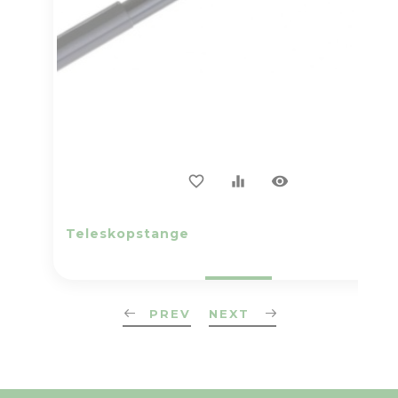
visibility
favorite_border
equalizer
Teleskopstange
PREV
NEXT