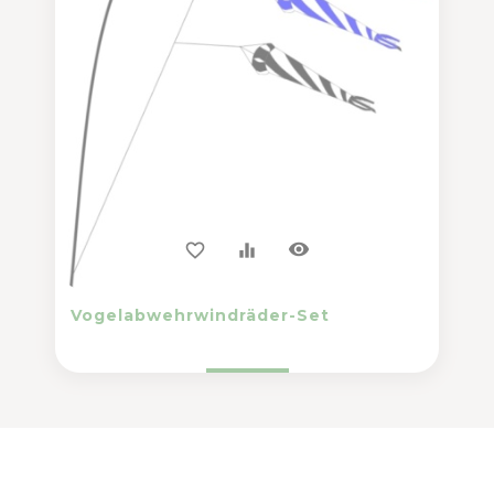
visibility
favorite_border
equalizer
Vogelabwehrwindräder-Set