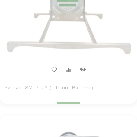
visibility
favorite_border
equalizer
AviTrac 18M PLUS (Lithium-Batterie)