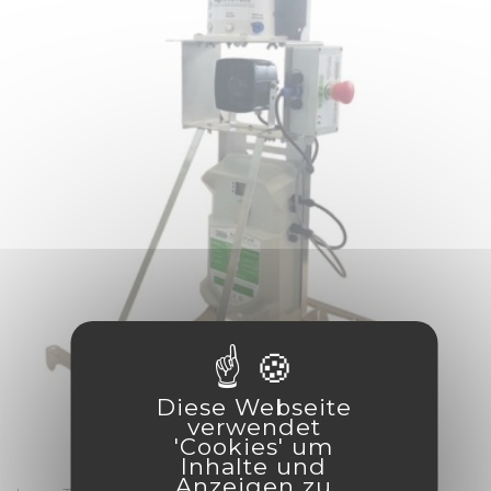
Diese Webseite
verwendet
visibility
favorite_border
equalizer
'Cookies' um
Inhalte und
Anzeigen zu