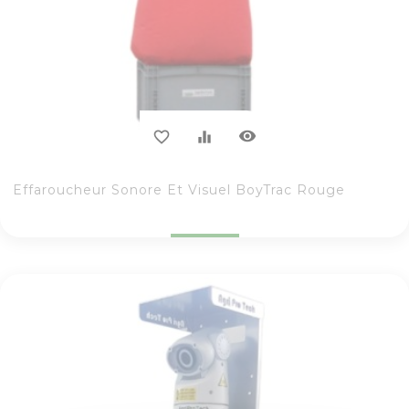
visibility
favorite_border
equalizer
Effaroucheur Sonore Et Visuel BoyTrac Rouge