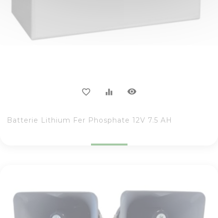
visibility
favorite_border
equalizer
Batterie Lithium Fer Phosphate 12V 7.5 AH