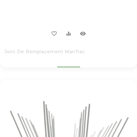
visibility
favorite_border
equalizer
Jonc De Remplacement ManTrac