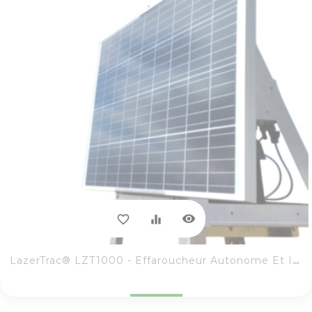
visibility
favorite_border
equalizer
LazerTrac® LZT1000 - Effaroucheur Autonome Et Intuitif