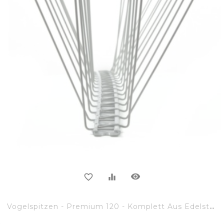
visibility
favorite_border
equalizer
Vogelspitzen - Premium 120 - Komplett Aus Edelstahl