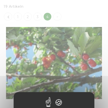
19 Artikeln

1
2
3
4
>
Kategorie :
Landwirtschaft