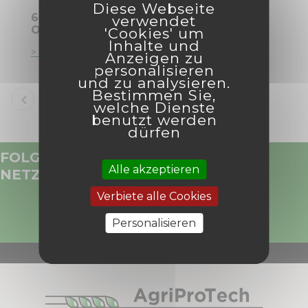
Diese Webseite
6 Wege zum Schutz von
verwendet
Obstbäumen vor Vogelschäden!
'Cookies' um
Inhalte und
> Lesen Sie mehr
Anzeigen zu
personalisieren
und zu analysieren.
Bestimmen Sie,

1
2
3
4
>
welche Dienste
benutzt werden
dürfen
FOLGEN SIE UNS IN DEN SOZIALEN
Alle akzeptieren
NETZWERKEN
Verbiete alle Cookies
KUNDENBETREUUNG
Personalisieren
+33 (0)2 98 96 08 12