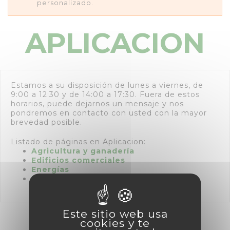
personalizado.
APLICACION
Estamos a su disposición de lunes a viernes, de
9:00 a 12:30 y de 14:00 a 17:30. Fuera de estos
horarios, puede dejarnos un mensaje y nos
pondremos en contacto con usted con la mayor
brevedad posible.
Listado de páginas en Aplicacion:
Agricultura y ganadería
Edificios comerciales
Energías
Polígonos industriales
Este sitio web usa
cookies y te