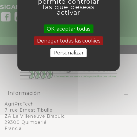
permite controlar
las que deseas
SÍGANOS EN LAS REDES SOCIALES
activar
OK, aceptar todas
SERVICIO AL CLIENTE
+33 (0)2 98 96 08 12
Denegar todas las cookies
Personalizar
Información

AgriProTech
7, rue Ernest Tibulle
ZA La Villeneuve Braouic
29300 Quimperlé
Francia