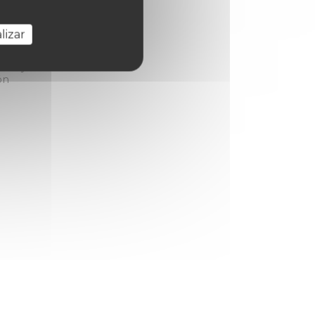
lizar
n muy
ón