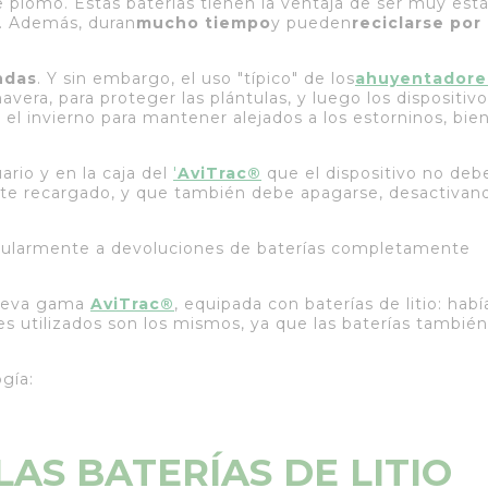
 plomo. Estas baterías tienen la ventaja de ser muy está
r. Además, duran
mucho tiempo
y pueden
reciclarse por
ndas
. Y sin embargo, el uso "típico" de los
ahuyentadore
era, para proteger las plántulas, y luego los dispositivo
l invierno para mantener alejados a los estorninos, bie
ario y en la caja del
'
AviTrac®
que el dispositivo no deb
te recargado, y que también debe apagarse, desactivan
egularmente a devoluciones de baterías completamente
nueva gama
AviTrac®
, equipada con baterías de litio: habí
s utilizados son los mismos, ya que las baterías tambié
gía:
LAS BATERÍAS DE LITIO