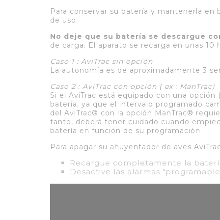
Para conservar su batería y mantenerla en 
de uso:
No deje que su batería se descargue 
de carga. El aparato se recarga en unas 10 
Caso 1 : AviTrac sin opciٙón
La autonomía es de aproximadamente 3 se
Caso 2 : AviTrac con opción ( ex : ManTrac)
Si el AviTrac está equipado con una opción 
batería, ya que el intervalo programado cam
del AviTrac® con la opción ManTrac® requie
tanto, deberá tener cuidado cuando empiece 
batería en función de su programación.
Para apagar su ahuyentador de aves AviTra
Recargue completamente la baterí
Desactive las alarmas "programable