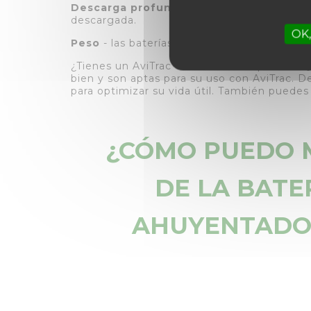
Descarga profunda
- hay poco riesgo de 
descargada.
OK,
Peso
- las baterías de litio hierro fosfato 
¿Tienes un AviTrac con batería de plomo? 
bien y son aptas para su uso con AviTrac. D
para optimizar su vida útil. También puedes
¿CÓMO PUEDO M
DE LA BATE
AHUYENTADOR