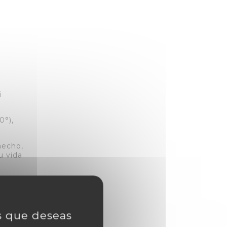
i
0°),
hecho,
u vida
erías
e una
as que deseas