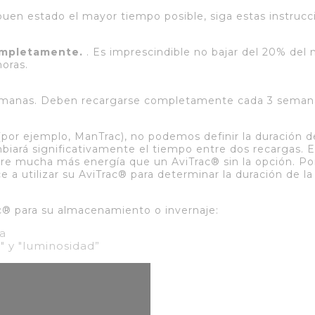
buen estado el mayor tiempo posible, siga estas instrucc
completamente.
. Es imprescindible no bajar del 20% del n
horas.
manas. Deben recargarse completamente cada 3 seman
(por ejemplo, ManTrac), no podemos definir la duración d
biará significativamente el tiempo entre dos recargas. E
re mucha más energía que un AviTrac® sin la opción. Por
a utilizar su AviTrac® para determinar la duración de la
c® para su almacenamiento o invernaje:
a
" y "luminosidad”