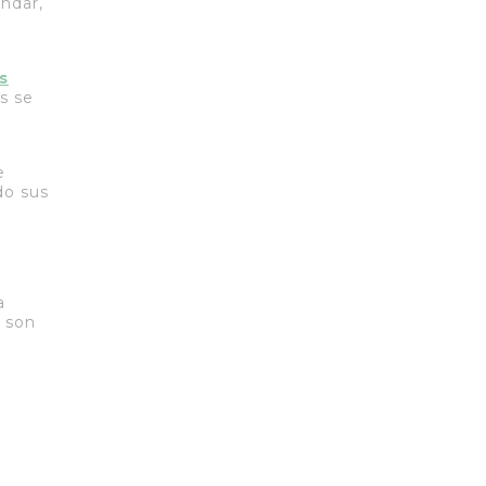
ndar,
s
s se
n
e
do sus
a
n son