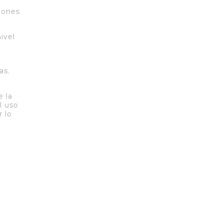
iones
ivel
as.
e la
l uso
 lo