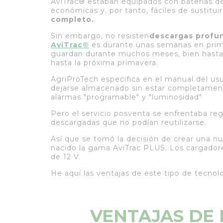
AviTrac® estaban equipados con baterías de
económicas y, por tanto, fáciles de sustitui
completo.
.
Sin embargo, no resisten
descargas profu
AviTrac®
es durante unas semanas en primav
guardan durante muchos meses, bien hasta e
hasta la próxima primavera.
AgriProTech especifica en el manual del usu
dejarse almacenado sin estar completamen
alarmas "programable" y "luminosidad"
Pero el servicio posventa se enfrentaba r
descargadas que no podían reutilizarse.
Así que se tomó la decisión de crear una 
nacido la gama AviTrac PLUS. Los cargadore
de 12 V.
He aquí las ventajas de este tipo de tecnolo
VENTAJAS DE 