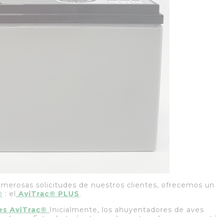
numerosas solicitudes de nuestros clientes, ofrecemos un
®
: el
AviTrac
®
PLUS
.
es AviTrac®
Inicialmente, los ahuyentadores de aves