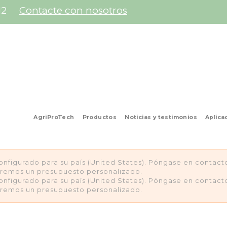
12
Contacte con nosotros
AgriProTech
Productos
Noticias y testimonios
Aplica
configurado para su país (United States). Póngase en contac
aremos un presupuesto personalizado.
configurado para su país (United States). Póngase en contac
aremos un presupuesto personalizado.