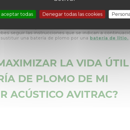
dañar la batería incluso cuando está casi completamente
 aceptar todas
Denegar todas las cookies
Persona
son mucho más ligeras que las de plomo.
Que no cunda el pánico, estas baterías también funciona
ebes seguir las instrucciones que se indican a continuaci
 sustituir una batería de plomo por una
batería de litio.
.
AXIMIZAR LA VIDA ÚTIL
RÍA DE PLOMO DE MI
 ACÚSTICO AVITRAC?