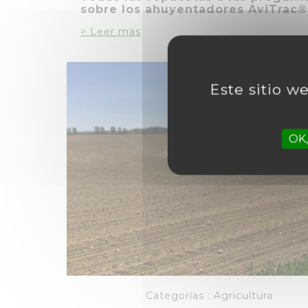
sobre los ahuyentadores AviTrac®
> Leer mas
Este sitio w
OK,
Categorías :
Agricultura