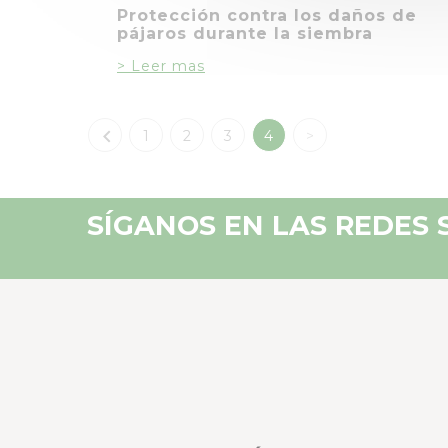
Protección contra los daños de
pájaros durante la siembra
> Leer mas

1
2
3
4
>
SÍGANOS EN LAS REDES 