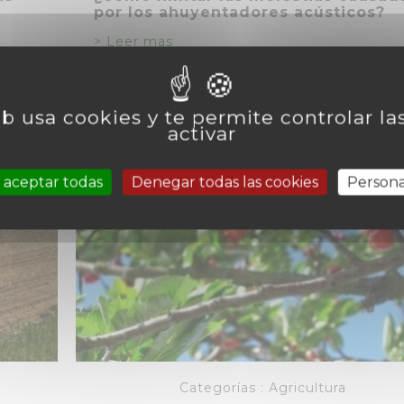
por los ahuyentadores acústicos?
> Leer mas
eb usa cookies y te permite controlar l
activar
 aceptar todas
Denegar todas las cookies
Persona
Categorías :
Agricultura