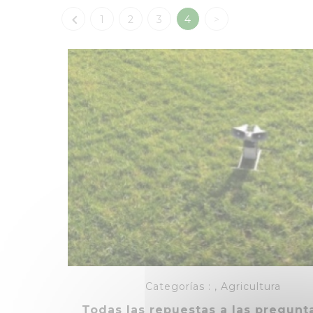

1
2
3
4
>
Categorías :
,
Agricultura
Todas las repuestas a las pregunt