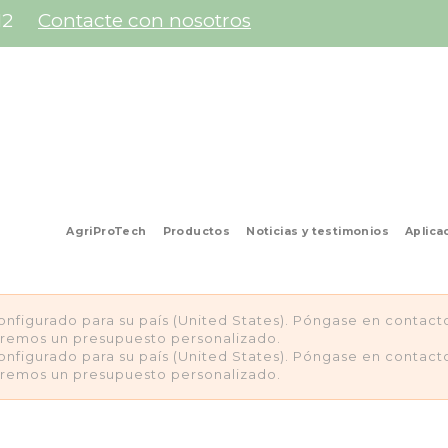
12
Contacte con nosotros
AgriProTech
Productos
Noticias y testimonios
Aplica
configurado para su país (United States). Póngase en contac
aremos un presupuesto personalizado.
configurado para su país (United States). Póngase en contac
aremos un presupuesto personalizado.