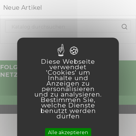
Neue Artikel
Diese Webseite
verwendet
FOLGEN SIE UNS IN DEN SOZIALEN
'Cookies' um
NETZWERKEN
Inhalte und
Anzeigen zu
personalisieren
KUNDENBETREUUNG
und zu analysieren.
Bestimmen Sie,
+33 (0)2 98 96 08 12
welche Dienste
benutzt werden
dürfen
Alle akzeptieren