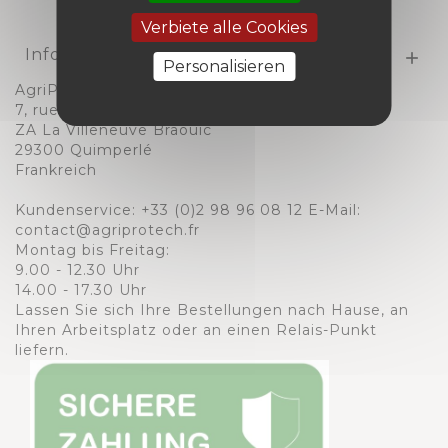
Verbiete alle Cookies
Informationen

Personalisieren
AgriProTech
7, rue Ernest Tibulle
ZA La Villeneuve Braouic
29300 Quimperlé
Frankreich
Kundenservice:
+33 (0)2 98 96 08 12
E-Mail:
contact@agriprotech.fr
Montag bis Freitag:
9.00 - 12.30 Uhr
14.00 - 17.30 Uhr
Lassen Sie sich Ihre Bestellungen nach Hause, an
Ihren Arbeitsplatz oder an einen Relais-Punkt
liefern.